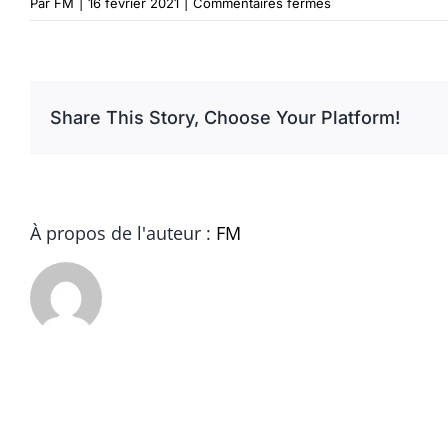
sur
Par
FM
|
16 février 2021
|
Commentaires fermés
Panier_decouverte
Share This Story, Choose Your Platform!
À propos de l'auteur :
FM