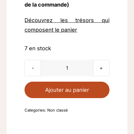
de la commande)
Découvrez les trésors qui
composent le panier
7 en stock
quantité
de
Panier
Ajouter au panier
découverte
Categories:
Non classé